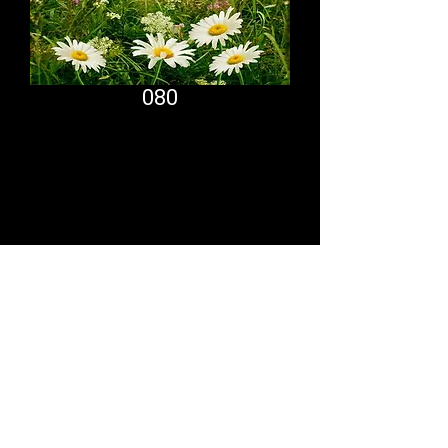
080
Comfort System
partner.psf@gmail.com