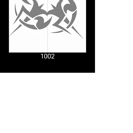
1002
Comfort System
partner.psf@gmail.com