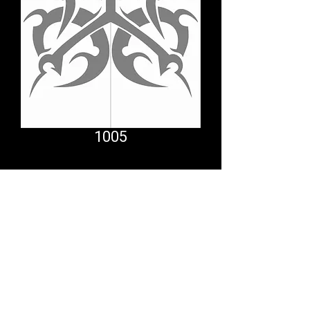
1005
Comfort System
partner.psf@gmail.com