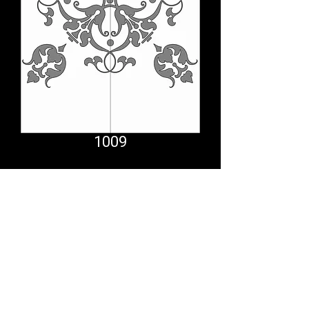
1009
Comfort System
partner.psf@gmail.com