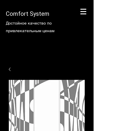
Comfort System
Достойное качество по
привлекательным ценам