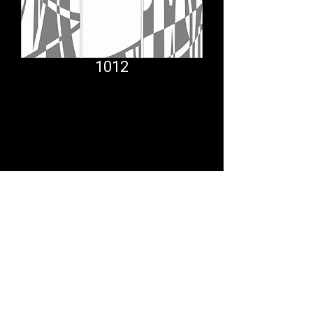
1012
Comfort System
partner.psf@gmail.com