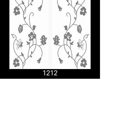
1212
Comfort System
partner.psf@gmail.com