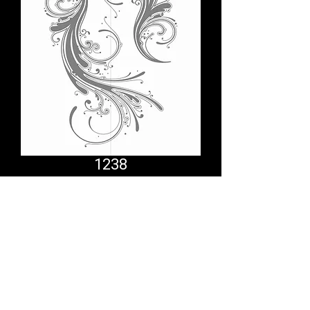
1238
Comfort System
partner.psf@gmail.com