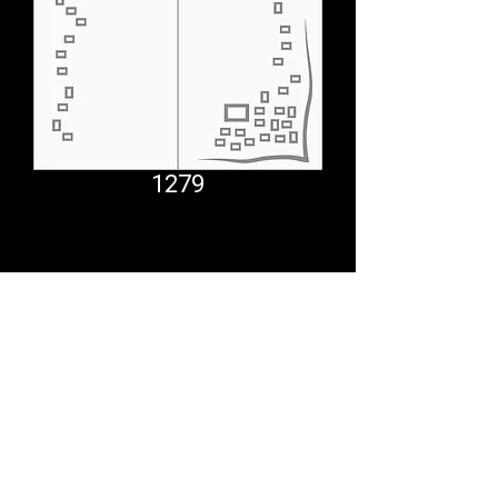
1279
Comfort System
partner.psf@gmail.com