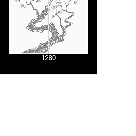
1280
Comfort System
partner.psf@gmail.com