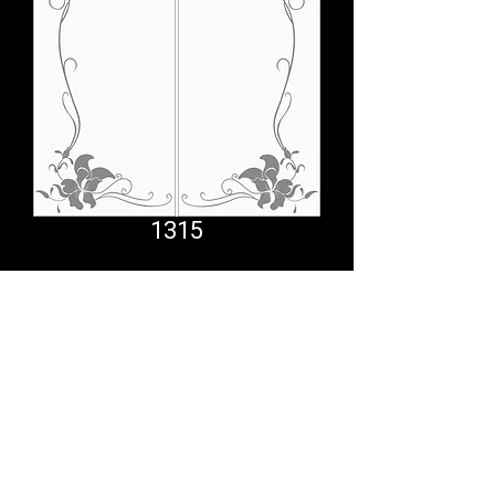
1315
Comfort System
partner.psf@gmail.com