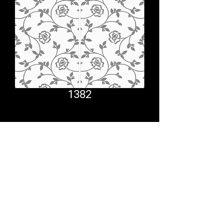
1382
Comfort System
partner.psf@gmail.com