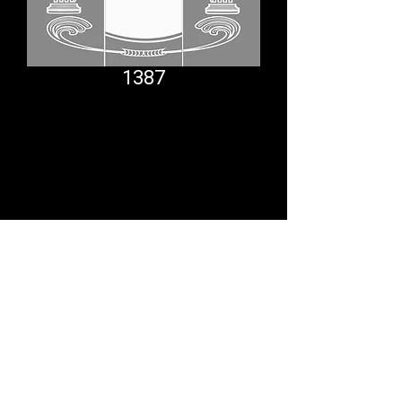
1387
Comfort System
partner.psf@gmail.com