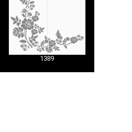
1389
Comfort System
partner.psf@gmail.com