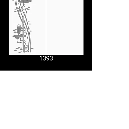
1393
Comfort System
partner.psf@gmail.com