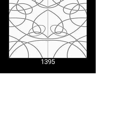
1395
Comfort System
partner.psf@gmail.com