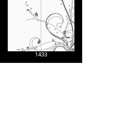
1433
Comfort System
partner.psf@gmail.com