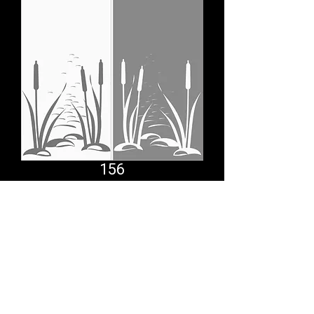
156
Comfort System
partner.psf@gmail.com