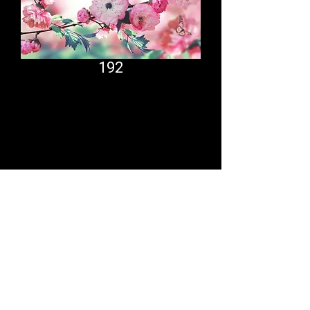
192
Comfort System
partner.psf@gmail.com