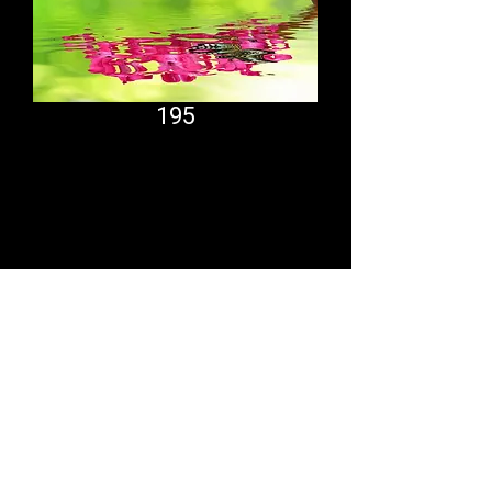
195
Comfort System
partner.psf@gmail.com