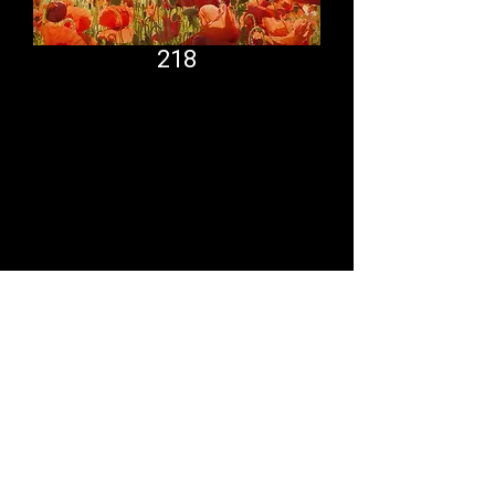
218
Comfort System
partner.psf@gmail.com