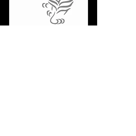
225
Comfort System
partner.psf@gmail.com
+380676829970
+380936829970