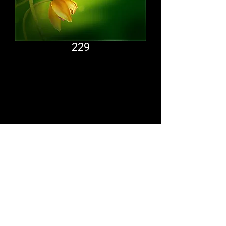
229
Comfort System
partner.psf@gmail.com