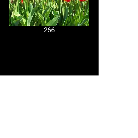
266
Comfort System
partner.psf@gmail.com