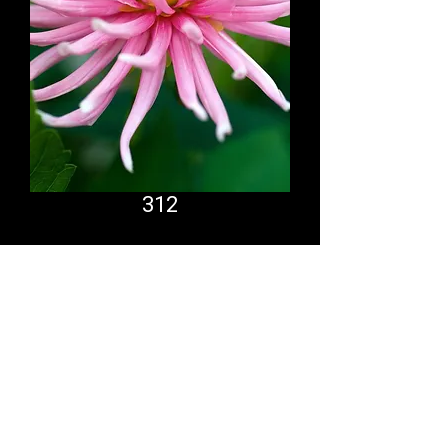
312
Comfort System
partner.psf@gmail.com