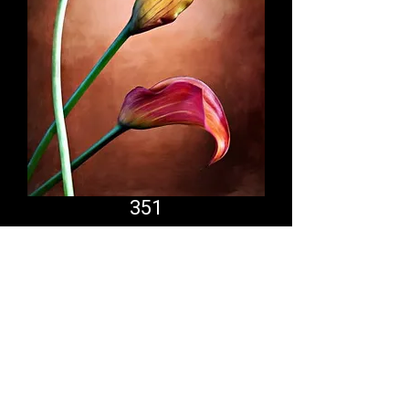
351
Comfort System
partner.psf@gmail.com