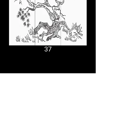
37
Comfort System
partner.psf@gmail.com