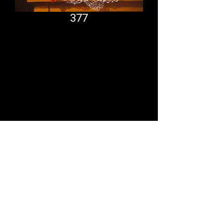
377
Comfort System
partner.psf@gmail.com