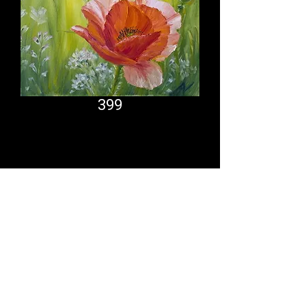
399
Comfort System
partner.psf@gmail.com