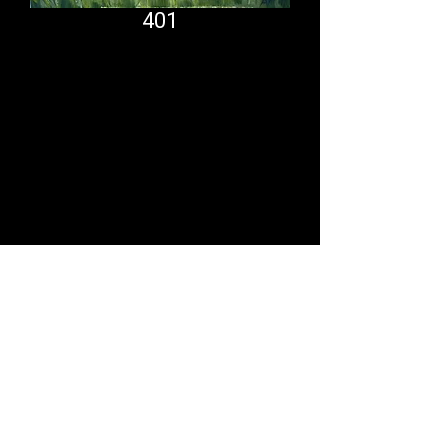
401
Comfort System
partner.psf@gmail.com