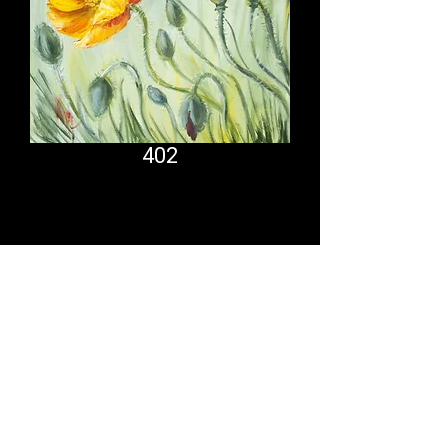
402
Comfort System
partner.psf@gmail.com