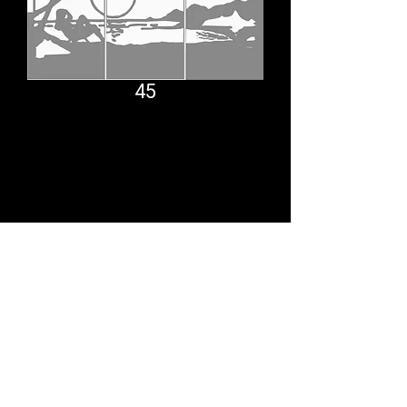
45
Comfort System
partner.psf@gmail.com