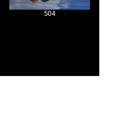
504
Comfort System
partner.psf@gmail.com