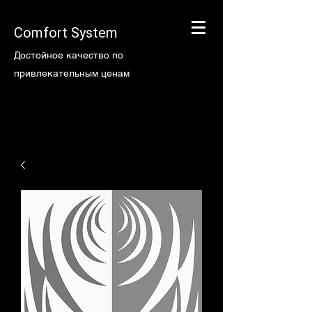
Comfort System
Достойное качество по
привлекательным ценам