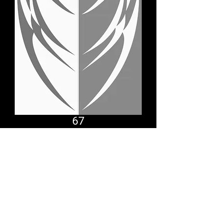
67
Comfort System
partner.psf@gmail.com