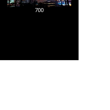
700
Comfort System
partner.psf@gmail.com