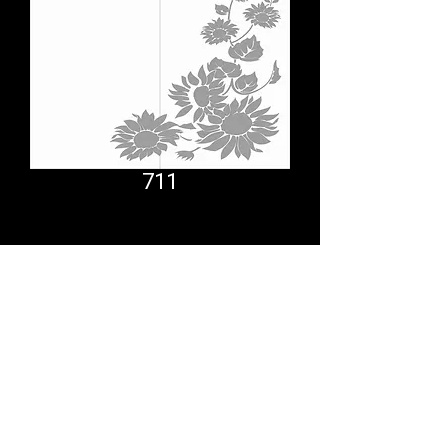
711
Comfort System
partner.psf@gmail.com