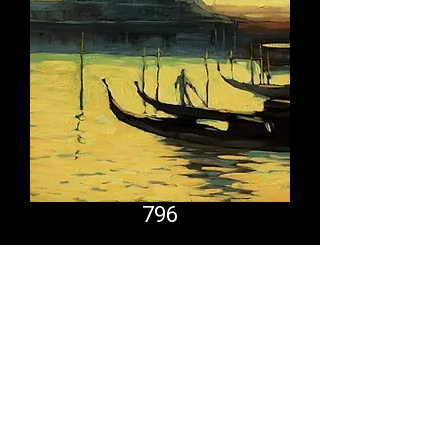
796
Comfort System
partner.psf@gmail.com