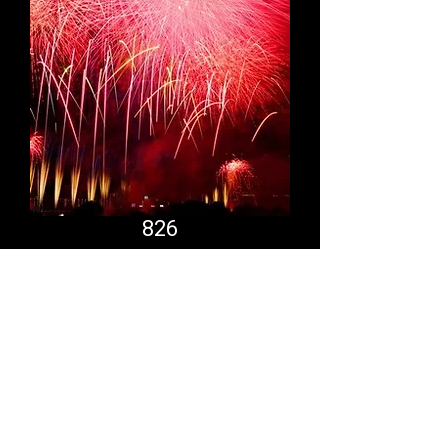
826
Comfort System
partner.psf@gmail.com