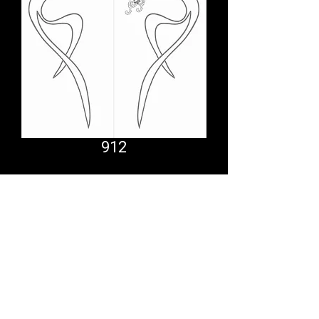
912
Comfort System
partner.psf@gmail.com